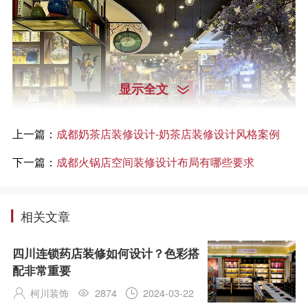
显示全文

上一篇：
成都奶茶店装修设计-奶茶店装修设计风格案例
下一篇：
成都火锅店空间装修设计布局有哪些要求
在火锅店装修设计过程中，非常有必要关注火锅店本身的
装修设计水平。如果想要提高火锅店的装修设计水平，那
么就只能选择设计水平较高的装修设计公司。事实上，装
相关文章
修设计公司的综合水平决定了其设计水平。如果装修设计
公司的综合业务能力比较一般，那么火锅店的装修设计水
四川连锁药店装修如何设计？色彩搭
平想要提高是非常困难的。因此，对于火锅店经营者来
配非常重要
说，在选择火锅店装修设计的设计单位时，不仅要注重便
柯川装饰
2874
2024-03-22



宜，还需要注重设计的整体质量和水平。通过综合比较，