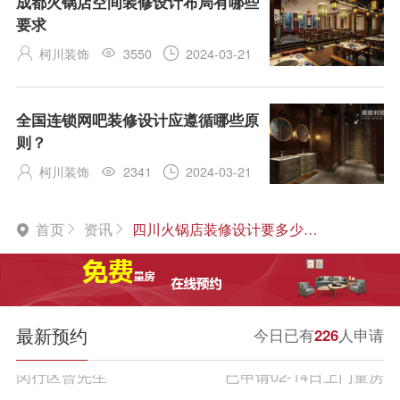
成都火锅店空间装修设计布局有哪些
要求
柯川装饰
3550
2024-03-21



全国连锁网吧装修设计应遵循哪些原
则？
柯川装饰
2341
2024-03-21



首页
资讯
四川火锅店装修设计要多少钱？



最新预约
今日已有
226
人申请
闵行区曾先生
已申请02-14日上门量房
长宁区孙先生
已申请02-15日上门量房