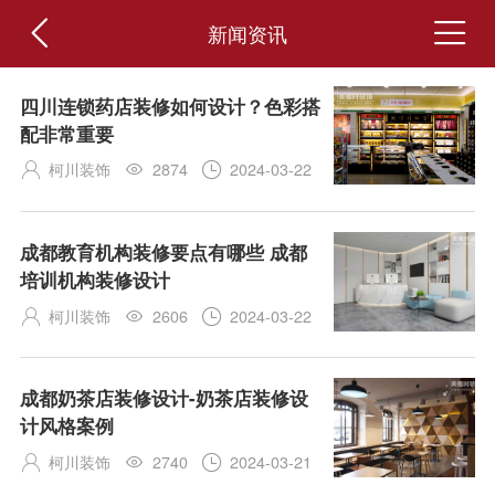


新闻资讯
四川连锁药店装修如何设计？色彩搭
配非常重要
柯川装饰
2874
2024-03-22



成都教育机构装修要点有哪些 成都
培训机构装修设计
柯川装饰
2606
2024-03-22



成都奶茶店装修设计-奶茶店装修设
计风格案例
柯川装饰
2740
2024-03-21


