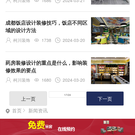
柯川装饰
1686
2024-03-21



成都饭店设计装修技巧，饭店不同区
域的设计方法
柯川装饰
1738
2024-03-20



药房装修设计的重点是什么，影响装
修效果的要点
柯川装饰
1680
2024-03-20



上
1
/
124
上一页
下一页
一
页
首页
新闻资讯


1
2