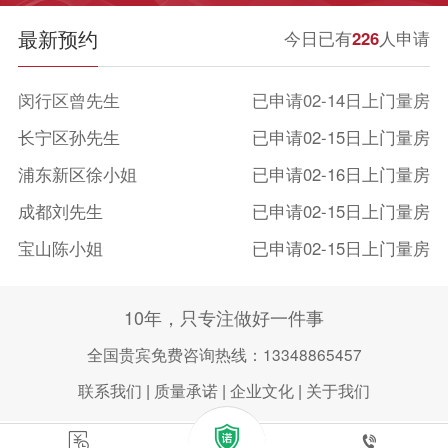
3
最新预约
今日已有
226
人申请
4
闵行区曾先生
已申请02-14日上门量房
5
长宁区孙先生
已申请02-15日上门量房
浦东新区徐小姐
已申请02-16日上门量房
6
成都刘先生
已申请02-15日上门量房
...
123
宝山陈小姐
已申请02-15日上门量房
成都李先生
已申请02-15日上门量房
124
成都王女士
已申请02-16日上门量房
下一
10年，只专注做好一件事
徐汇区张小姐
已申请02-15日上门量房
全国贵宾免费咨询热线：13348865457
页
闵行区曾先生
已申请02-14日上门量房
联系我们
|
质量承诺
|
企业文化
|
关于我们


